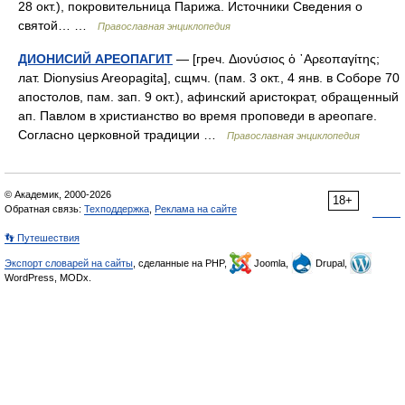
28 окт.), покровительница Парижа. Источники Сведения о
святой… …
Православная энциклопедия
ДИОНИСИЙ АРЕОПАГИТ
— [греч. Διονύσιος ὁ ᾿Αρεοπαγίτης;
лат. Dionysius Areopagita], сщмч. (пам. 3 окт., 4 янв. в Соборе 70
апостолов, пам. зап. 9 окт.), афинский аристократ, обращенный
ап. Павлом в христианство во время проповеди в ареопаге.
Согласно церковной традиции …
Православная энциклопедия
© Академик, 2000-2026
18+
Обратная связь:
Техподдержка
,
Реклама на сайте
👣 Путешествия
Экспорт словарей на сайты
, сделанные на PHP,
Joomla,
Drupal,
WordPress, MODx.