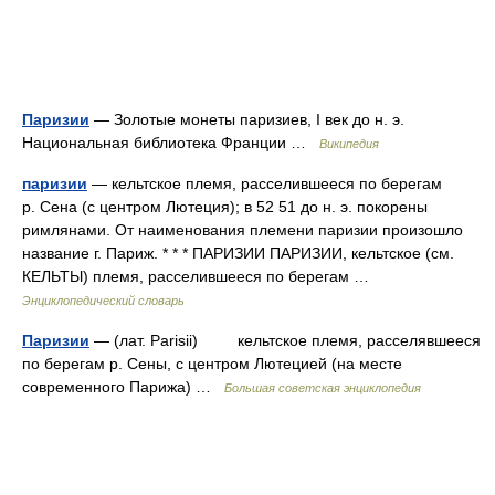
Паризии
— Золотые монеты паризиев, I век до н. э.
Национальная библиотека Франции …
Википедия
паризии
— кельтское племя, расселившееся по берегам
р. Сена (с центром Лютеция); в 52 51 до н. э. покорены
римлянами. От наименования племени паризии произошло
название г. Париж. * * * ПАРИЗИИ ПАРИЗИИ, кельтское (см.
КЕЛЬТЫ) племя, расселившееся по берегам …
Энциклопедический словарь
Паризии
— (лат. Parisii) кельтское племя, расселявшееся
по берегам р. Сены, с центром Лютецией (на месте
современного Парижа) …
Большая советская энциклопедия