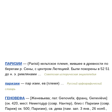
ПАРИЗИИ
— (Parisii) кельтское племя, жившее в древности по
берегам р. Сены, с центром Лютецией. Были покорены в 52 51
до н. э. римлянами …
Советская историческая энциклопедия
паризии
— пар изии, ев (племя) …
Русский орфографический
словарь
ГЕНОВЕФА
— [Женевьева; лат. Genovefa; франц. Geneviève]
(ок. 420, мест. Неметодур (совр. Нантер), близ г. Паризии (совр.
Париж) ок. 500, Паризии), св. дева (пам. зап. 3 янв., 26 нояб.,