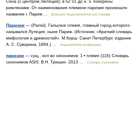
Сена (с центром Лютеция); в 52 51 до н. э. покорены
римлянами. От наименования племени паризии произошло
название г. Париж …
Большой Энциклопедический словарь
Паризии
— (Parisii). Гальское племя, главный город которого
назывался Лутеция, ныне Париж. (Источник: «Краткий словарь
мифологии и древностей». М.Корш. Санкт Петербург, издание
А. С. Суворина, 1894.) …
Энциклопедия мифологии
паризии
— сущ., кол во синонимов: 1 • племя (116) Словарь
синонимов ASIS. В.Н. Тришин. 2013 …
Словарь синонимов